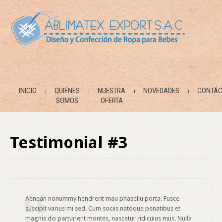
INICIO
QUIÉNES
NUESTRA
NOVEDADES
CONTÁC
SOMOS
OFERTA
Testimonial #3
Aenean nonummy hendrerit mau phasellu porta. Fusce
suscipit varius mi sed. Cum sociis natoque penatibus et
magnis dis parturient montes, nascetur ridiculus mus. Nulla