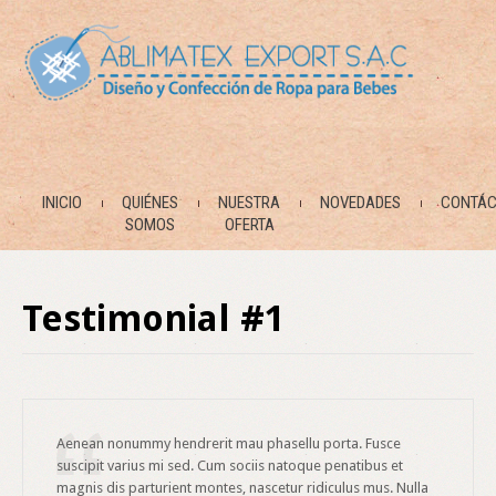
INICIO
QUIÉNES
NUESTRA
NOVEDADES
CONTÁC
SOMOS
OFERTA
Testimonial #1
Aenean nonummy hendrerit mau phasellu porta. Fusce
suscipit varius mi sed. Cum sociis natoque penatibus et
magnis dis parturient montes, nascetur ridiculus mus. Nulla